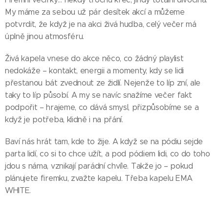
My máme za sebou už pár desítek akcí a můžeme
potvrdit, že když je na akci živá hudba, celý večer má
úplně jinou atmosféru.
Živá kapela vnese do akce něco, co žádný playlist
nedokáže – kontakt, energii a momenty, kdy se lidi
přestanou bát zvednout ze židlí. Nejenže to líp zní, ale
taky to líp působí. A my se navíc snažíme večer fakt
podpořit – hrajeme, co dává smysl, přizpůsobíme se a
když je potřeba, klidně i na přání.
Baví nás hrát tam, kde to žije. A když se na pódiu sejde
parta lidí, co si to chce užít, a pod pódiem lidi, co do toho
jdou s náma, vznikají parádní chvíle. Takže jo – pokud
plánujete firemku, zvažte kapelu. Třeba kapelu EMA
WHITE.