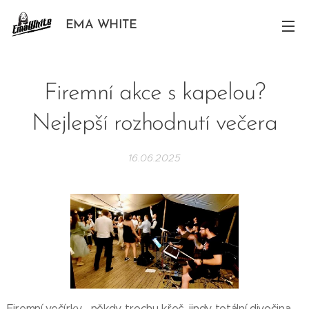
EMA WHITE
Firemní akce s kapelou?
Nejlepší rozhodnutí večera
16.06.2025
Firemní večírky… někdy trochu křeč, jindy totální divočina.