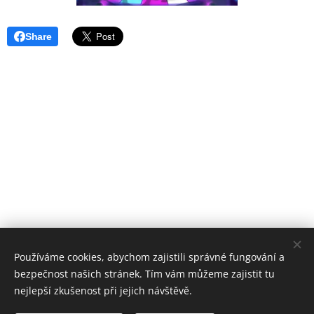
Share
Používáme cookies, abychom zajistili správné fungování a
bezpečnost našich stránek. Tím vám můžeme zajistit tu
nejlepší zkušenost při jejich návštěvě.
© 2020 Worlds Collide. Všechna práva vyhrazena.