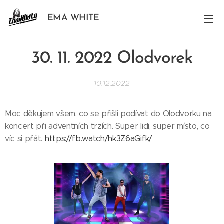
EMA WHITE
30. 11. 2022 Olodvorek
10.12.2022
Moc děkujem všem, co se přišli podívat do Olodvorku na
koncert při adventních trzích. Super lidi, super místo, co
víc si přát.
https://fb.watch/hk3Z6aGifk/